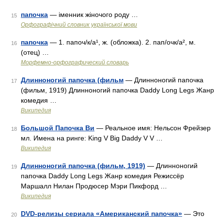
папочка
— іменник жіночого роду …
15
Орфографічний словник української мови
папочка
— 1. папоч/к/а¹, ж. (обложка). 2. пап/очк/а², м.
16
(отец) …
Морфемно-орфографический словарь
Длинноногий папочка (фильм
— Длинноногий папочка
17
(фильм, 1919) Длинноногий папочка Daddy Long Legs Жанр
комедия …
Википедия
Большой Папочка Ви
— Реальное имя: Нельсон Фрейзер
18
мл. Имена на ринге: King V Big Daddy V V …
Википедия
Длинноногий папочка (фильм, 1919)
— Длинноногий
19
папочка Daddy Long Legs Жанр комедия Режиссёр
Маршалл Нилан Продюсер Мэри Пикфорд …
Википедия
DVD-релизы сериала «Американский папочка»
— Это
20