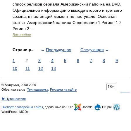
список релизов сериала Американский папочка на DVD.
Официальной информации о выходе второго и третьего
сезона, в настоящий момент не поступало. Основная
статья: Американский папочка Содержание 1 Регион 1 2
Регион 2 …
Википедия
Страницы
←
Предыдущая
Следующая
→
1
2
3
4
5
6
7
8
9
10
11
12
13
© Академик, 2000-2026
18+
Обратная связь:
Техподдержка
,
Реклама на сайте
👣 Путешествия
Экспорт словарей на сайты
, сделанные на PHP,
Joomla,
Drupal,
WordPress, MODx.