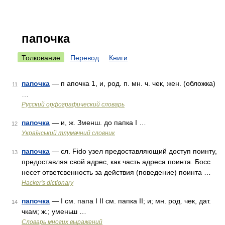
папочка
Толкование
Перевод
Книги
папочка
— п апочка 1, и, род. п. мн. ч. чек, жен. (обложка)
11
…
Русский орфографический словарь
папочка
— и, ж. Зменш. до папка I …
12
Український тлумачний словник
папочка
— сл. Fido узел предоставляющий доступ поинту,
13
предоставляя свой адрес, как часть адреса поинта. Босс
несет ответсвенность за действия (поведение) поинта …
Hacker's dictionary
папочка
— I см. папа I II см. папка II; и; мн. род. чек, дат.
14
чкам; ж.; уменьш …
Словарь многих выражений